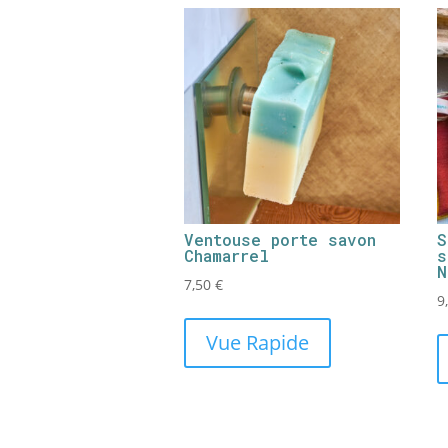
Ventouse porte savon
S
Chamarrel
s
N
7,50
€
9
Vue Rapide