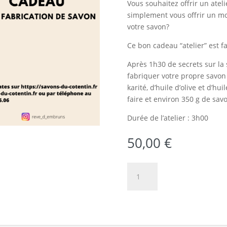
Vous souhaitez offrir un atel
simplement vous offrir un m
votre savon?
Ce bon cadeau “atelier” est fa
Après 1h30 de secrets sur la
fabriquer votre propre savon 
karité, d’huile d’olive et d’hu
faire et environ 350 g de savo
Durée de l’atelier : 3h00
50,00
€
quantité
Ajouter a
de
Atelier
de
fabrication
de