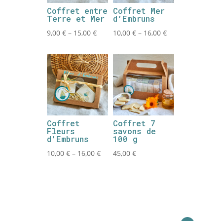
Coffret entre
Coffret Mer
Terre et Mer
d’Embruns
9,00
€
–
15,00
€
10,00
€
–
16,00
€
Coffret
Coffret 7
Fleurs
savons de
d’Embruns
100 g
10,00
€
–
16,00
€
45,00
€