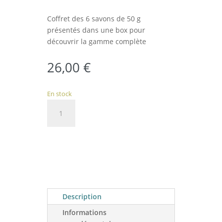
Coffret des 6 savons de 50 g
présentés dans une box pour
découvrir la gamme complète
26,00
€
En stock
quantité
de
Coffret
Ajouter au panier
découverte
Description
Informations