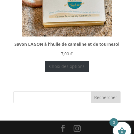
Savon LAGON à l'huile de cameline et de tournesol
7,00
€
Choix des options
0